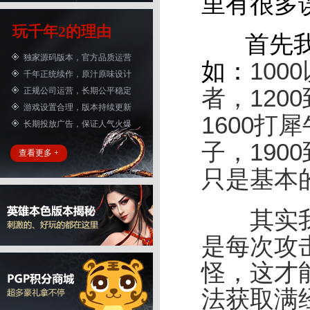
里有很多
玩千年2的理由
首先我们
独家源码版本，官方品质运营
100
如：
千年正统续作，原汁原味设计
者，1200
正规公司运营，长期公平稳定
游戏设置合理，版本持续更新
1600打犀
长期投放广告，保证人气火爆
子，190
查看更多 +
只是基本
其实我们
是每次攻击
怪，这才
法获取满