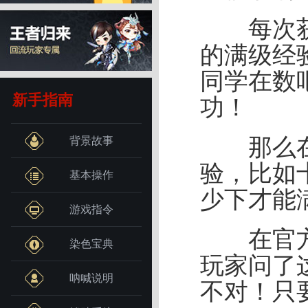
每次获取
的满级经验
同学在数
新手指南
功！
那么在满
背景故事
验，比如
基本操作
少下才能
游戏指令
在官方版
染色宝典
玩家问了
呐喊说明
不对！只