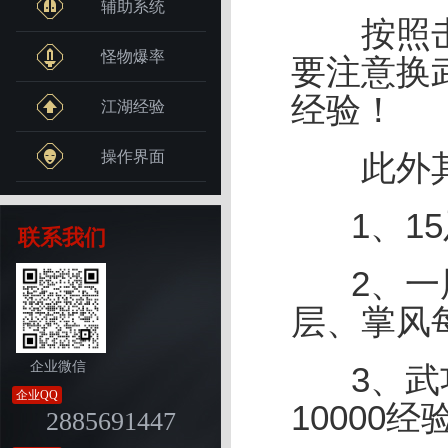
辅助系统
按照击杀
怪物爆率
要注意换
经验！
江湖经验
操作界面
此外其他
1、15
联系我们
2、一层
层、掌风每
企业微信
3、武功
企业QQ
10000经
2885691447